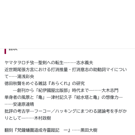
定価：非売品
判型・製本：A5判・並製
ページ数：260
ISSN：0289-5064
目次
ヤマタヲロチ攷—聖剣への転生—……志水義夫
近世期尾張方言における打消推量・打消意志の助動詞マイについ
て……湯浅彩央
徳田秋聲をめぐる雑誌『あらくれ』の研究
—創刊から「紀伊國屋出版部」時代まで—……大木志門
単身者の風景と「亀」—津村記久子「給水塔と亀」の想像力—
……安達原達晴
批評の考古学—フーコー／ハッキングにまつわる諸論考を手がか
りとして—……木村政樹
翻刻『梵鐘蟠圍道成寺靈蹤記 一』……黒田大樹