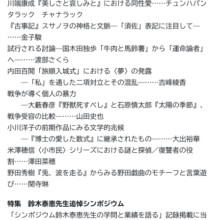
川端康成『美しさと哀しみと』における同性愛……チュンハパン
タラック チャナラック
『古事記』スサノヲの神格と文脈—「須佐」表記に注目して—
……金子駿
試行される討論—国木田独歩「牛肉と馬鈴薯」から「運命論者」
へ—……渡部さくら
内田百閒「旅順入城式」における〈夢〉の発露
—「私」を通した二項対立とその混乱—……吉峰綾香
戦争が導く個人の暴力
—大藪春彦『野獣死すべし』と石原慎太郎『太陽の季節』、
戦争受容の比較—……山田史也
小川洋子の前期作品にみる文学的兆候
—『博士の愛した数式』に継承されたもの—……大出裕華
米澤穂信〈小市民〉シリーズにおける謎と探偵／復讐者の役
割……澤田菜穂
野田秀樹『兎、波を走る』からみる野田戯曲のモチーフと言葉遊
び……関寺琳
特集 鈴木泰恵先生追悼シンポジウム
「シンポジウム鈴木泰恵先生の学問と業績を語る」記録掲載に当