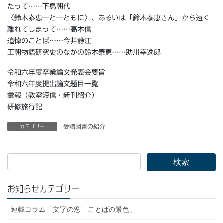
たって……下鳥朝代
〈鈴木泰恵—と—ともに〉、あるいは「鈴木泰恵さん」から遠く
離れてしまって……高木信
追悼のことば……今井静江
王朝物語研究史のなかの鈴木泰恵……助川幸逸郎
令和六年度卒業論文発表会要旨
令和六年度提出論文題目一覧
彙報（教室短信・新刊紹介）
研修旅行記
受贈図書の紹介
カテゴリー
お知らせカテゴリー
連載コラム「文字の窓 ことばの景色」