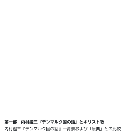
そのような日本でのイメージは、どのように形成されてきたの
か。
周辺の大国の動向に翻弄された北欧の近現代史において、実際の
社会はどのように変化し、世界にどのような影響を与えたのか。
内村鑑三『デンマルク国の話』を参照軸に、北欧や日本の実像と
イメージの分析を通じて、「幸せな北欧」とそれを存立させてき
た歴史、その歴史を紡いだ人間の良心や勤勉さ、誠実さの中に潜
む不可視化された暴力、差別、排除の実態を検証。
近現代の日本・北欧・ヨーロッパの思想や宗教を分野横断的に考
察する。
目次
序 中丸禎子
第一部 内村鑑三『デンマルク国の話』とキリスト教
内村鑑三『デンマルク国の話』―背景および「原典」との比較