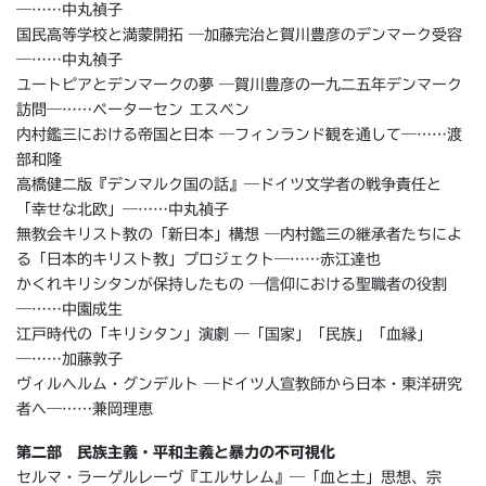
―……中丸禎子
国民高等学校と満蒙開拓 ―加藤完治と賀川豊彦のデンマーク受容
―……中丸禎子
ユートピアとデンマークの夢 ―賀川豊彦の一九二五年デンマーク
訪問―……ペーターセン エスベン
内村鑑三における帝国と日本 ―フィンランド観を通して―……渡
部和隆
高橋健二版『デンマルク国の話』―ドイツ文学者の戦争責任と
「幸せな北欧」―……中丸禎子
無教会キリスト教の「新日本」構想 ―内村鑑三の継承者たちによ
る「日本的キリスト教」プロジェクト―……赤江達也
かくれキリシタンが保持したもの ―信仰における聖職者の役割
―……中園成生
江戸時代の「キリシタン」演劇 ―「国家」「民族」「血縁」
―……加藤敦子
ヴィルヘルム・グンデルト ―ドイツ人宣教師から日本・東洋研究
者へ―……兼岡理恵
第二部 民族主義・平和主義と暴力の不可視化
セルマ・ラーゲルレーヴ『エルサレム』―「血と土」思想、宗