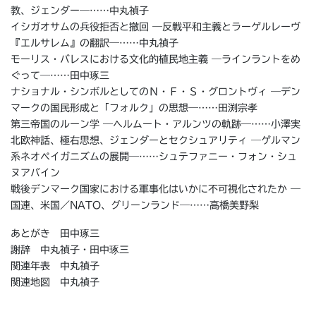
教、ジェンダー―……中丸禎子
イシガオサムの兵役拒否と撤回 ―反戦平和主義とラーゲルレーヴ
『エルサレム』の翻訳―……中丸禎子
モーリス・バレスにおける文化的植民地主義 ―ラインラントをめ
ぐって―……田中琢三
ナショナル・シンボルとしてのＮ・Ｆ・Ｓ・グロントヴィ ―デン
マークの国民形成と「フォルク」の思想―……田渕宗孝
第三帝国のルーン学 ―ヘルムート・アルンツの軌跡―……小澤実
北欧神話、極右思想、ジェンダーとセクシュアリティ ―ゲルマン
系ネオペイガニズムの展開―……シュテファニー・フォン・シュ
ヌアバイン
戦後デンマーク国家における軍事化はいかに不可視化されたか ―
国連、米国／NATO、グリーンランド―……高橋美野梨
あとがき 田中琢三
謝辞 中丸禎子・田中琢三
関連年表 中丸禎子
関連地図 中丸禎子