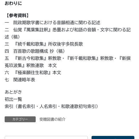
おわりに
【参考資料】
一 院政期歌学書における音韻相通に関わる記述
二 仙覚『萬葉集註釈』悉曇および和語の音韻・文字に関わる記
述（稿）
三 『続千載和歌集』所収後宇多院長歌
四 百首歌の歌題構成 抄（稿）
五 『新古今和歌集』釈教歌・『新千載和歌集』釈教歌・『新撰
菟玖波集』釈教連歌 本文
六 『極楽願往生和歌』本文
七 関連略年表
あとがき
初出一覧
索引（書名索引・人名索引・和歌連歌初句索引）
受贈図書の紹介
カテゴリー