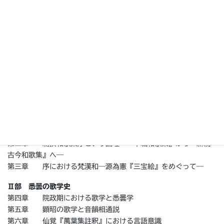
と葛藤を記した諸資料を通覧・分析し、これまで見落とされてき
た「もう一つの和歌史」を描き出す画期的成果。
目次
凡例―付引用文献一覧
総論
Ⅰ部 序の文章史
第一章 勅撰和歌集仮名序小史
第二章 勅撰和歌集序という論理―『千載和歌集』から『新続
古今和歌集』へ―
第三章 序における梵漢和―源為憲『三宝絵』をめぐって―
Ⅱ部 悉曇の歌学史
第四章 院政期における歌学と悉曇学
第五章 顕昭の歌学と音韻相通説
第六章 仙覚『萬葉集註釈』における言語意識