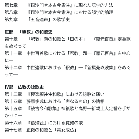
第七章 『毘沙門堂本古今集注』に現れた語学的方法
第八章 『毘沙門堂本古今集注』における韻学的論理
第九章 「五音連声」の歌学史
Ⅲ部 「釈教」の和歌史
第十章 「釈教」題の和歌と「日の本」―『嘉元百首』定為歌
をめぐって―
第十一章 中世百首歌における「釈教」題―『嘉元百首』を中心
に―
第十二章 中世連歌における「釈教」―『新撰菟玖波集』をめぐ
って―
Ⅳ部 仏教の詠歌史
第十三章 『極楽願往生和歌』における詠歌と願い
第十四章 藤原俊成における「声なるもの」の諸相
第十五章 『続古今和歌集』神祇歌と高野―祈親上人定誉を手が
かりに―
第十六章 『慕帰絵』における覚如の歌
第十七章 正徹の和歌と「竜女成仏」