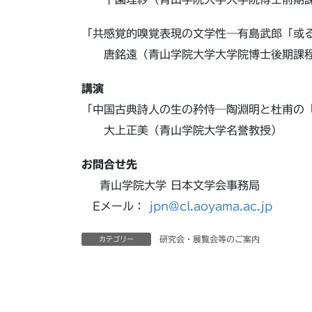
「共感覚的嗅覚表現の文学性―有島武郎「或
唐銘遠（青山学院大学大学院博士後期課
講演
「中国古典詩人の生の矜恃―陶淵明と杜甫の
大上正美（青山学院大学名誉教授）
お問合せ先
青山学院大学 日本文学会事務局
Eメール：
jpn@cl.aoyama.ac.jp
研究会・展覧会等のご案内
カテゴリー