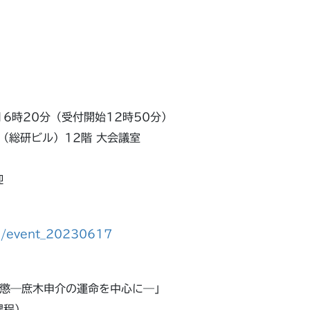
～16時20分（受付開始12時50分）
（総研ビル）12階 大会議室
迎
13/event_20230617
懲―庶木申介の運命を中心に―」
課程）