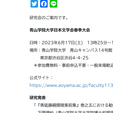
T
F
L
w
a
i
研究会のご案内です。
i
c
n
t
e
e
青山学院大学日本文学会春季大会
t
b
e
o
日時：2023年6月17日(土) 13時25分
r
o
場所：青山学院大学 青山キャンパス14号館
k
東京都渋谷区渋谷4-4-25
＊参加費無料・事前申込不要・一般来場歓
公式サイト：
https://www.aoyama.ac.jp/faculty1
研究発表
「『青砥藤綱摸稜案前集』巻之五における勧
下園理紗（青山学院大学大学院博士前期