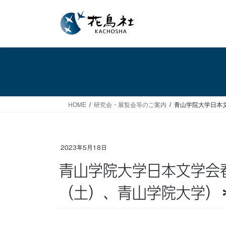
コ
ナ
ン
ビ
テ
ゲ
ン
ー
ツ
シ
へ
ョ
ス
ン
キ
に
ッ
移
HOME
研究会・展覧会等のご案内
青山学院大学日本文
プ
動
2023年5月18日
青山学院大学日本文学会春季大会（2023年6月17日
（土）、青山学院大学）