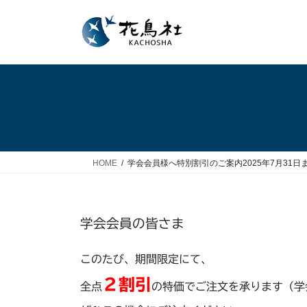
コ
ナ
ン
ビ
テ
ゲ
ン
ー
ツ
シ
へ
ョ
ス
ン
キ
に
ッ
移
プ
動
HOME
学会会員様へ特別割引のご案内2025年7月31日
学会会員の皆さま
このたび、期間限定にて、
２割引
全点
の特価でご注文を承ります（学