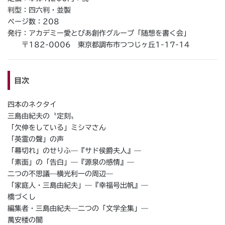
判型：四六判・並製
ページ数：208
発行：アカデミー愛とぴあ創作グループ「随想を書く会」
〒182-0006 東京都調布市つつじヶ丘1-17-14
目次
四本のネクタイ
三島由紀夫の〝定刻〟
「欠伸をしている」ミシマさん
「英霊の聲」の声
「幕切れ」のせりふ—『サド侯爵夫人』—
「素面」の「告白」—『源泉の感情』—
二つの不思議—横光利一の周辺—
「家庭人・三島由紀夫」—『幸福号出帆』—
橋づくし
編集者・三島由紀夫—二つの「文学全集」—
萬安楼の闇