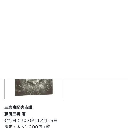
藤田三男氏よりいただきました。
i
c
n
t
e
e
t
b
e
o
r
o
k
三島由紀夫点綴
藤田三男 著
発行日：2020年12月15日
定価：本体1,200円＋税