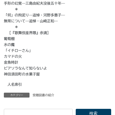
手形の幻覚—三島由紀夫没後五十年—
＊
「何」の拘泥り—追悼・河野多惠子—
無常について—追悼・山崎正和—
＊
［『歌舞伎座界隈』余滴］
葡萄棚
水の魔
「イチローさん」
カマドの火
金魚時計
ピアソラなんて知らないよ
神田須田町の水菓子屋
人名索引
受贈図書の紹介
カテゴリー