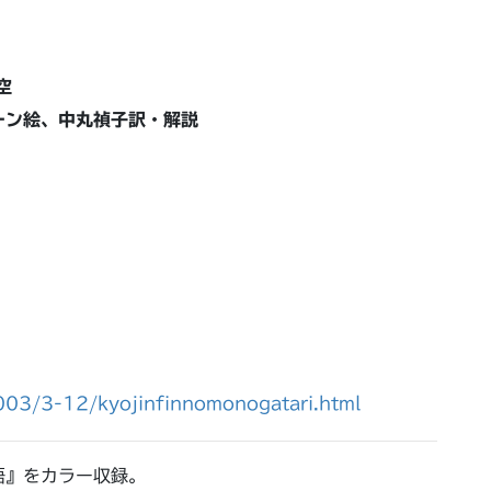
空
ーン絵、中丸禎子訳・解説
003/3-12/kyojinfinnomonogatari.html
語』をカラー収録。