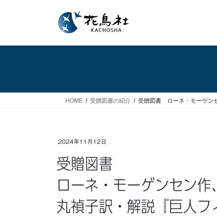
コ
ナ
ン
ビ
テ
ゲ
ン
ー
ツ
シ
へ
ョ
ス
ン
キ
に
ッ
移
HOME
受贈図書の紹介
受贈図書 ローネ・モーゲン
プ
動
2024年11月12日
受贈図書
ローネ・モーゲンセン作
丸禎子訳・解説『巨人フ