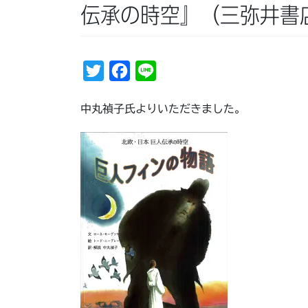
伝承の時空』（三弥井書
T
F
L
w
a
i
中丸禎子氏よりいただきました。
i
c
n
t
e
e
t
b
e
o
r
o
k