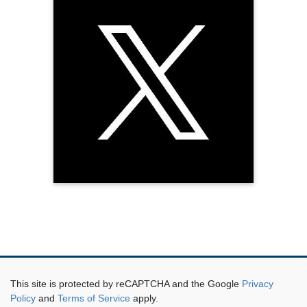
第三章 崇神記紀の謀反を告げる歌謡の機能と崇神天皇像
はじめに
一 記紀の表現の特徴
二 古事記の特徴
三 日本書紀の伝承の特徴
おわりに
第四章 「月立ち」考——倭建命と美夜受比売の唱和歌謡に
ついて——
はじめに
一 「月立ちにけり」
二 「月立たなむよ」
おわりに
第五章 景行記の問題 「長服」「長肥」から大御葬歌へ
はじめに
一 「於是天皇知其他女恒令経長服（肥）亦勿婚而惚也」の読み
と解釈
二 「建く荒き情を惶れ」と「言向け」
This site is protected by reCAPTCHA and the Google
Privacy
三 言向けから大御葬歌へ
Policy
and
Terms of Service
apply.