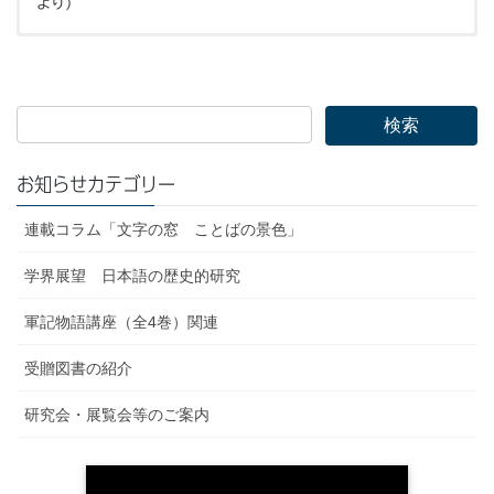
より）
烏谷 知子
凡例
■
『古事記年報』68（2026年3月）に書評が掲載されました。
（からすだに ともこ）
【評者 藤原享和氏】
1984年3月 昭和女子大学大学院文学研究科日本文学専攻修士
序章 上代文学の基層表現
課程修了〔文学修士〕
「丁寧な分析と共に先行研究の流れを学べる烏谷氏の文章は、論
1984年4月 昭和女子大学大学院文学部日本文学科に勤務
文の域を超えた当該課題の総合案内的、参考資料集的な色彩を帯
第一章 神語から天語歌へ
現在 昭和女子大学文学研究科文学言語学専攻 教授、昭和女子大
びている」
はじめに
お知らせカテゴリー
学近代文化研究所所長
一 鳥の表現
2017年5月 第34回日本歌謡学会志田延義賞受賞
二 大后
連載コラム「文字の窓 ことばの景色」
2017年11月 博士（文学）（國學院大學）取得
三 語り言
おわりに
主な著書
学界展望 日本語の歴史的研究
『上代文学の伝承と表現』2016年6月 おうふう
第二章 来目歌の考察
軍記物語講座（全4巻）関連
『『古事記』にみる敗者の形象』（ブックレット近代文化研究叢
はじめに
書16）2022年3月 昭和女子大学近代文化研究所
一 「妖」をはらう「咲」「哂」
受贈図書の紹介
二 第十番歌謡「今だにも」の解釈
三 「手量」と「頭椎い」・「石椎い」
研究会・展覧会等のご案内
四 「諷歌」「倒語」、「妖気」「掃蕩」
おわりに