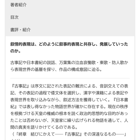
著者紹介
目次
書評・紹介
叙情的表現は、どのように叙事的表現と共存し、発展していった
のか。
古事記や日本書紀の説話、万葉集の泣血哀慟歌・東歌・防人歌か
ら表現世界の基層を探り、作品の構成意図に迫る。
『古事記』は序文に記された表記の難渋による、音訓交えての表
記、その表記の過程で倭文体を選択し、漢字や漢籍による表記や
表現世界を取り込みながら、叙述方法を獲得していく。『日本書
紀』では表し得なかった物語世界が確かに存在する。現在の秩序
を根拠づける天皇の権威の根本を説く政治的思想的な目的があっ
たことは否めないが、天皇家に繰り広げられる物語を通して、人
間の真実を語りかけてくるのである。
（「終章 結びにかえて——『古事記』その深遠なるもの——」