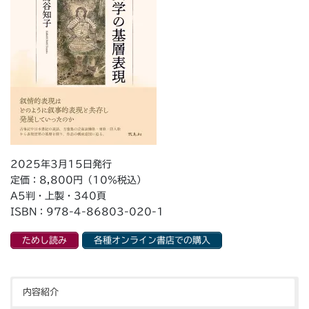
e
o
r
o
k
2025年3月15日発行
定価：8,800円（10％税込）
A5判・上製・340頁
ISBN：978-4-86803-020-1
ためし読み
各種オンライン書店での購入
内容紹介