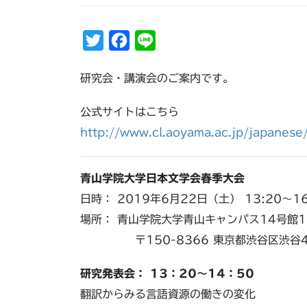
T
F
L
w
a
i
研究会・講演会のご案内です。
i
c
n
t
e
e
公式サイトはこちら
t
b
http://www.cl.aoyama.ac.jp/japanese/
e
o
r
o
青山学院大学日本文学会春季大会
k
日時： 2019年6月22日（土） 13:20～1
場所： 青山学院大学青山キャンパス14号館1
〒150-8366 東京都渋谷区渋谷4-
研究発表会： 13：20～14：50
翻訳からみる言語資源の働きの変化