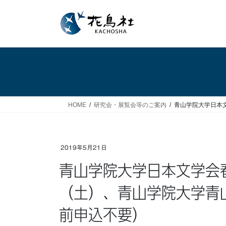
コ
ナ
ン
ビ
テ
ゲ
ン
ー
ツ
シ
へ
ョ
ス
ン
キ
に
ッ
移
HOME
研究会・展覧会等のご案内
青山学院大学日本文
プ
動
2019年5月21日
青山学院大学日本文学会春季大会（2019年6月22日
（土）、青山学院大学青
前申込不要）