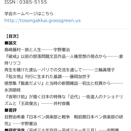
ISSN：0385-5155
学会ホームページはこちら
http://tosongakkai.grassgreen.us
【目次】
■論文
島崎藤村―旅と人生―……宇野憲治
『破戒』以前の部落問題文芸作品―人権思想の視点から―……倉
持リツコ
再生を賭けた渡仏―パリでの交流を通して―……三輪眞理子
『処女地』刊行に生まれた基調……藤岡加世子
感想集『飯倉だより』と当時の新聞雑誌―初出と校異から―……
永渕朋枝
『夜明け前』が描く日本の特殊な「近代」―街道人のナショナリ
ズムと「王政復古」―……井村俊義
■書評
目野由希著『日本ペン倶楽部と戦争 戦前期日本ペン倶楽部の研
究』……宇野憲治
■研究消息
（平成三十年四月～平成三十一年三月）……宇野憲