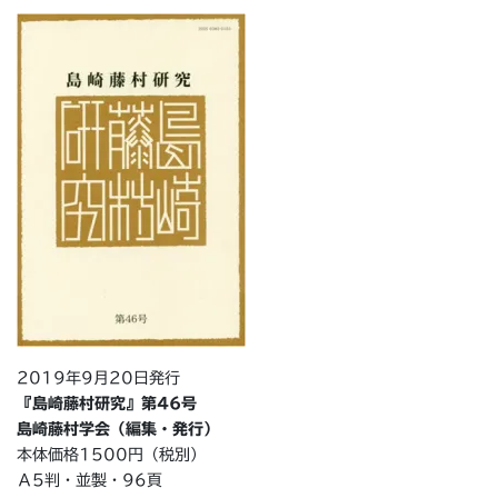
t
e
e
t
b
e
o
r
o
k
2019年9月20日発行
『島崎藤村研究』第46号
島崎藤村学会（編集・発行）
本体価格1500円（税別）
Ａ5判・並製・96頁