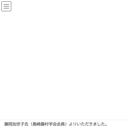
コ
ナ
ン
ビ
テ
ゲ
ン
ー
受贈図書の紹介
ツ
シ
へ
ョ
ス
ン
HOME
受贈図書の紹介
キ
に
受贈図書 『島崎藤村研究』第46号（島崎藤村学会）
ッ
移
プ
動
2019年11月21日
受贈図書の紹介
受贈図書 『島崎藤村研究』第46号
（島崎藤村学会）
T
F
L
w
a
i
藤岡加世子氏（島崎藤村学会会員）よりいただきました。
i
c
n