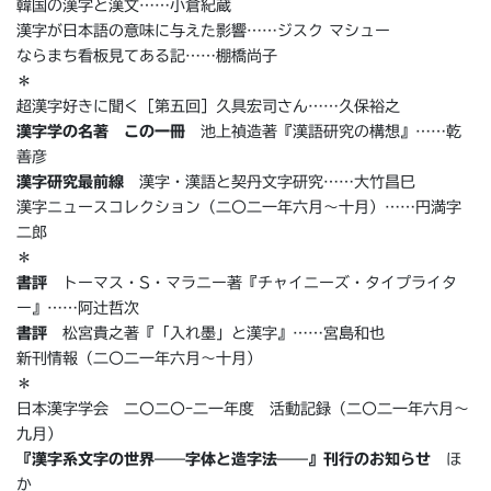
韓国の漢字と漢文……小倉紀蔵
漢字が日本語の意味に与えた影響……ジスク マシュー
ならまち看板見てある記……棚橋尚子
＊
超漢字好きに聞く［第五回］久具宏司さん……久保裕之
漢字学の名著 この一冊
池上禎造著『漢語研究の構想』……乾
善彦
漢字研究最前線
漢字・漢語と契丹文字研究……大竹昌巳
漢字ニュースコレクション（二〇二一年六月〜十月）……円満字
二郎
＊
書評
トーマス・S・マラニー著『チャイニーズ・タイプライタ
ー』……阿辻哲次
書評
松宮貴之著『「入れ墨」と漢字』……宮島和也
新刊情報（二〇二一年六月〜十月）
＊
日本漢字学会 二〇二〇ｰ二一年度 活動記録（二〇二一年六月〜
九月）
『漢字系文字の世界——字体と造字法——』刊行のお知らせ
ほ
か