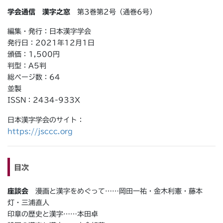
学会通信 漢字之窓
第3巻第2号（通巻6号）
編集・発行：日本漢字学会
発行日：2021年12月1日
頒価：1,500円
判型：A5判
総ページ数：64
並製
ISSN：2434-933X
日本漢字学会のサイト：
https://jsccc.org
目次
座談会
漫画と漢字をめぐって……岡田一祐・金木利憲・藤本
灯・三浦直人
印章の歴史と漢字……本田卓