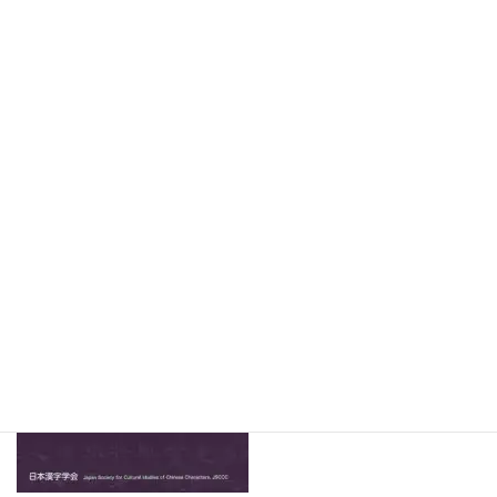
t
e
e
花鳥社関連では、
辰巳正明著
『懐風藻全注釈 新訂増補版』
が「新刊情報」で紹介
t
b
され、
e
o
日本漢字学会編・吉川雅之編集主幹『漢字系文字の世界——字体
r
o
と造字法——』刊行予定のお知らせが掲載されています。
k