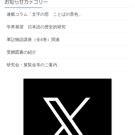
お知らせカテゴリー
3･1 記号としての言語と記号としての文字の関係
過程と定着』(笠間書院、2002)
3･2 表意文字と表音文字について
『書記言語としての「日本語」の誕生― その存在を問い直す』
連載コラム「文字の窓 ことばの景色」
4 本書の構成
(笠間書院、2008)
『幻想の敬語論―進歩史観的敬語史に関する批判的研究』(笠間
学界展望 日本語の歴史的研究
第１章 訓読についての基本的説明
書院、2013)
1 「訓読」とはどういうことか
軍記物語講座（全4巻）関連
などがある。
1･1 本書における「訓読」の定義
2 訓読のプロセス
受贈図書の紹介
3 訓読の過程における2種類の制約の再確認
3･1 解釈における選択幅と文体面における選択幅
研究会・展覧会等のご案内
3･2 表記における選択幅
4 訓読行為の主体
第２章 他文化受容の一形態としての借用
1 借用について
1･1 借用の定義
1･2 借用とコードスイッチング
2 借用語としての漢語
3 漢語借用のはじまり
3･1 漢語と訓読文