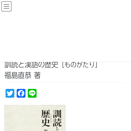
コ
ナ
ン
ビ
テ
ゲ
ン
ー
刊行案内
ツ
シ
へ
ョ
ス
ン
HOME
刊行案内
訓読と漢語の歴史
福島直恭 著
［ものがたり］
キ
に
ッ
移
プ
動
訓読と漢語の歴史
［ものがたり］
福島直恭 著
T
F
L
w
a
i
i
c
n
t
e
e
t
b