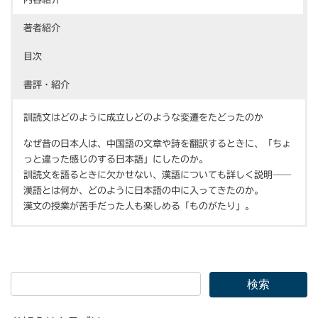
著者紹介
目次
書評・紹介
訓読文はどのように成立しどのような変遷をたどったのか
なぜ昔の日本人は、中国語の文章や詩を翻訳するときに、「ちょ
っと違った感じのする日本語」にしたのか。
訓読文を語るときに欠かせない、漢語についても詳しく説明――
漢語とは何か、どのように日本語の中に入ってきたのか。
漢文の授業が苦手だった人も楽しめる「ものがたり」。
『学会通信 漢字之窓』第1巻第2号（日本漢字学会 2019年
福島 直恭
本書を読んでくださる方へ
（ふくしま・なおやす）
12月）【評者 鳴海伸一氏】
学習院女子大学国際文化交流学部教授。
序章 本書の基本的立場
博士(言語学)。
1 「歴史」ということばの捉え方
2 訓読と訓読文についての研究
著書に、
3 本書における言語と文字の関係
『〈あぶないai〉が〈あぶねえe:〉にかわる時― 日本語の変化の