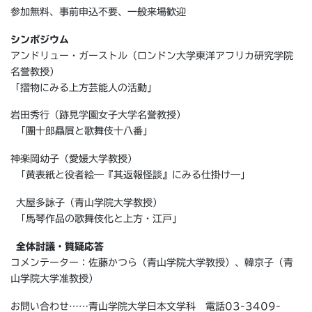
参加無料、事前申込不要、一般来場歓迎
シンポジウム
アンドリュー・ガーストル（ロンドン大学東洋アフリカ研究学院
名誉教授）
「摺物にみる上方芸能人の活動」
岩田秀行（跡見学園女子大学名誉教授）
「團十郎贔屓と歌舞伎十八番」
神楽岡幼子（愛媛大学教授）
「黄表紙と役者絵―『其返報怪談』にみる仕掛け―」
大屋多詠子（青山学院大学教授）
「馬琴作品の歌舞伎化と上方・江戸」
全体討議・質疑応答
コメンテーター：佐藤かつら（青山学院大学教授）、韓京子（青
山学院大学准教授）
お問い合わせ……青山学院大学日本文学科 電話03-3409-