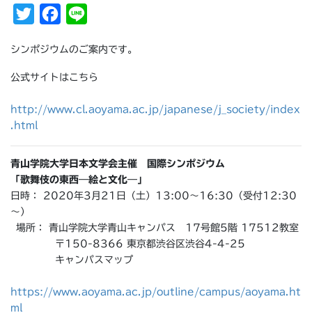
T
F
L
w
a
i
シンポジウムのご案内です。
i
c
n
t
e
e
公式サイトはこちら
t
b
http://www.cl.aoyama.ac.jp/japanese/j_society/index
e
o
.html
r
o
k
青山学院大学日本文学会主催 国際シンポジウム
「歌舞伎の東西―絵と文化―」
日時： 2020年3月21日（土）13:00～16:30（受付12:30
～）
場所： 青山学院大学青山キャンパス 17号館5階 17512教室
〒150-8366 東京都渋谷区渋谷4-4-25
キャンパスマップ
https://www.aoyama.ac.jp/outline/campus/aoyama.ht
ml