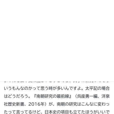
小秋元
太平記の作者が南北朝時代の最高の知識人である
ことは間違いありません。ですが、強烈な思想の持ち主で
はないので、むしろ、室町時代の第一級の知識人が、どう
いう知識の基盤をもち、そこからどのようにして言葉を繰
り出すのかという問題を追究すべきではないでしょうか。
4. 歴史学と文学との距離感
松尾
じゃあ思想史の項目はもう外していいですか。日本
史の方はどうでしょう。私はこの頃平家物語の研究が、あ
まりにも日本史に抱きつきすぎてる、文学の研究ってそう
いうもんなのかって思う時が多いんですよ。太平記の場合
はどうだろう。『南朝研究の最前線』（呉座勇一編、洋泉
社歴史新書、2016年）が、南朝の研究はこんなに変わっ
たって言ってるけど、日本史の項目も立てたほうがいいで