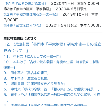
第1巻『武者の世が始まる』
2020年1月刊 本体7,000円
第2巻『無常の鐘声―平家物語』 2020年 6月刊予定
第3巻『平和の世は来るか―太平記』
2019年10月刊 本体
7,000円
第4巻『乱世を語りつぐ』
2020年 5月刊予定 本体7,000円
軍記物語講座によせて
12. 浜畑圭吾「長門本『平家物語』研究小史—その成立
をめぐって—」
11. 中村文「歌人としての平家一門」
10. 本井牧子「古状で読む義経・弁慶の生涯―判官物の古状型
往来―」
9. 田中草大「真名本の範囲」
8. 木下華子「遁世者と乱世」
7. 堀川貴司「和漢混淆文をどう見るか」
6. 中村文「頼政の恋歌一首―『頼政集』五〇七番歌の背景 ―」
5. 藏中さやか「和歌を詠む赤松教康―嘉吉の乱関係軍記、寸描
―」
4. 渡邉裕美子「みちのくの歌—白河関までの距離感—」