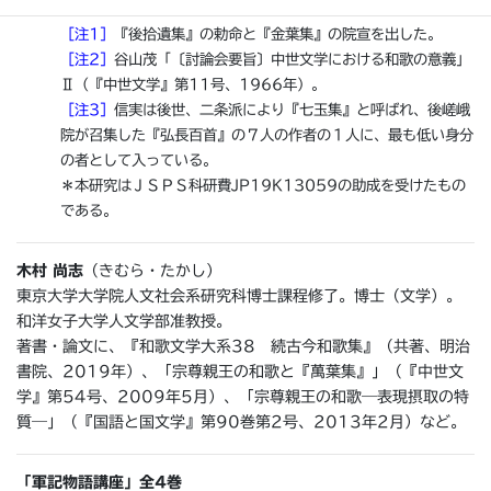
1956年）。
［注1］
『後拾遺集』の勅命と『金葉集』の院宣を出した。
［注2］
谷山茂「〔討論会要旨〕中世文学における和歌の意義」
Ⅱ（『中世文学』第11号、1966年）。
［注3］
信実は後世、二条派により『七玉集』と呼ばれ、後嵯峨
院が召集した『弘長百首』の７人の作者の１人に、最も低い身分
の者として入っている。
＊本研究はＪＳＰＳ科研費JP19K13059の助成を受けたもの
である。
木村 尚志
（きむら・たかし）
東京大学大学院人文社会系研究科博士課程修了。博士（文学）。
和洋女子大学人文学部准教授。
著書・論文に、『和歌文学大系38 続古今和歌集』（共著、明治
書院、2019年）、「宗尊親王の和歌と『萬葉集』」（『中世文
学』第54号、2009年5月）、「宗尊親王の和歌―表現摂取の特
質―」（『国語と国文学』第90巻第2号、2013年2月）など。
「軍記物語講座」全4巻